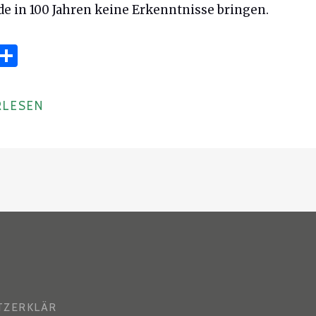
e in 100 Jahren keine Erkenntnisse bringen.
T
S
w
h
t
ar
RLESEN
e
e
TZERKLÄR