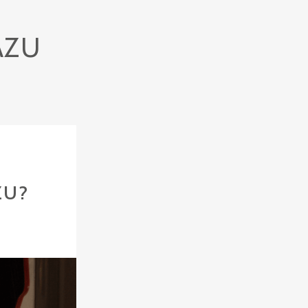
AZU
ZU?