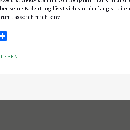
«Zeit ist Geld» stammt von Benjamin Franklin und i
 Über seine Bedeutung lässt sich stundenlang streiten
darum fasse ich mich kurz.
T
S
w
h
t
ar
RLESEN
e
e