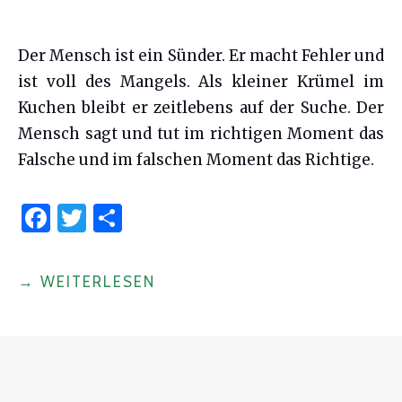
Der Mensch ist ein Sünder. Er macht Fehler und
ist voll des Mangels. Als kleiner Krümel im
Kuchen bleibt er zeitlebens auf der Suche. Der
Mensch sagt und tut im richtigen Moment das
Falsche und im falschen Moment das Richtige.
F
T
S
a
w
h
c
it
ar
"VON
→
WEITERLESEN
e
te
e
MENSCHEN
b
r
UND
o
BESSERMENSCHEN"
o