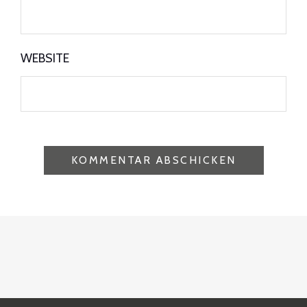
WEBSITE