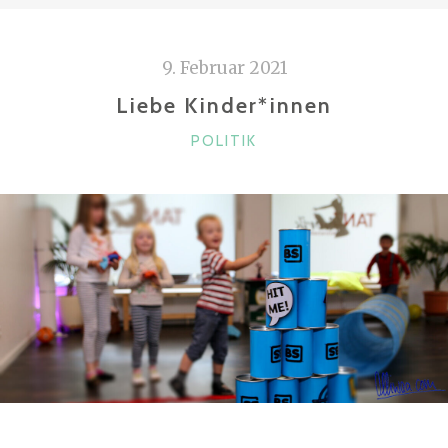
o
k
9. Februar 2021
Liebe Kinder*innen
KATEGORIEN
POLITIK