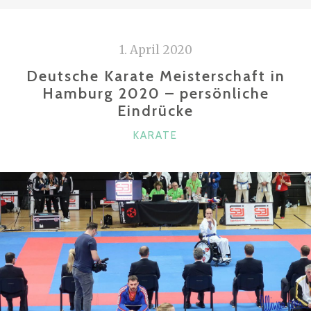
o
k
1. April 2020
Deutsche Karate Meisterschaft in
Hamburg 2020 – persönliche
Eindrücke
KATEGORIEN
KARATE