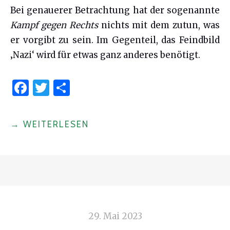
Bei genauerer Betrachtung hat der sogenannte
Kampf gegen Rechts
nichts mit dem zutun, was
er vorgibt zu sein. Im Gegenteil, das Feindbild
‚Nazi‘ wird für etwas ganz anderes benötigt.
F
T
S
a
w
h
c
it
ar
"IST
→
WEITERLESEN
e
te
e
DER
b
r
‚KAMPF
o
GEGEN
o
RECHTS‘
k
WIRKLICH
DAS,
29. Mai 2023
WAS