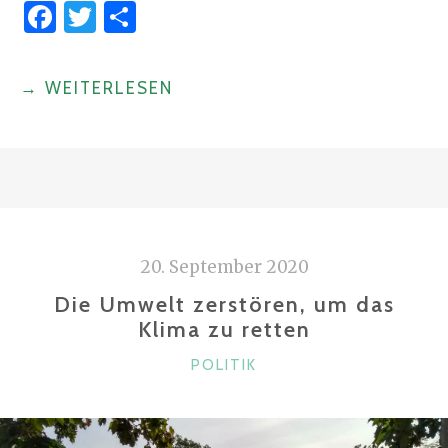
F
T
S
a
w
h
c
it
ar
"WALDKARATE"
→
WEITERLESEN
e
te
e
b
r
o
o
k
20. September 2020
Die Umwelt zerstören, um das
Klima zu retten
KATEGORIEN
POLITIK