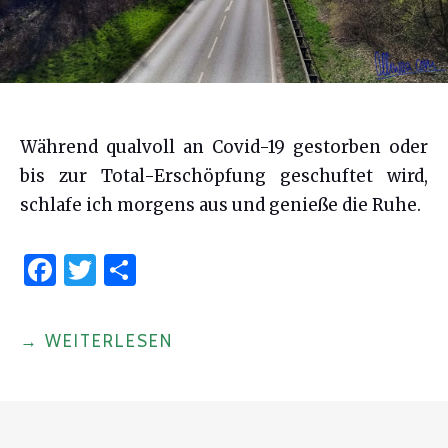
Während qualvoll an Covid-19 gestorben oder
bis zur Total-Erschöpfung geschuftet wird,
schlafe ich morgens aus und genieße die Ruhe.
F
T
S
a
w
h
c
it
ar
"CORONA:
→
WEITERLESEN
e
te
e
DIESE
b
r
STILLE!"
o