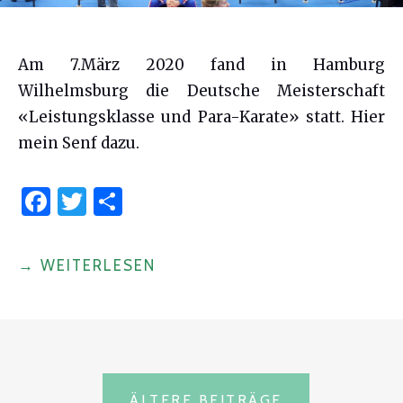
Am 7.März 2020 fand in Hamburg
Wilhelmsburg die Deutsche Meisterschaft
«Leistungsklasse und Para-Karate» statt. Hier
mein Senf dazu.
F
T
S
a
w
h
c
it
ar
"DEUTSCHE
→
WEITERLESEN
e
te
e
KARATE
b
r
MEISTERSCHAFT
o
IN
o
HAMBURG
BEITRAGSNAVIGATION
2020
ÄLTERE BEITRÄGE