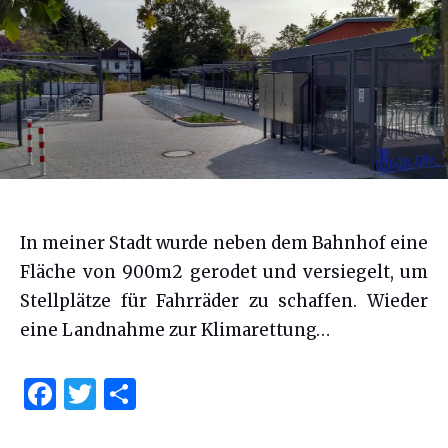
In meiner Stadt wurde neben dem Bahnhof eine
Fläche von 900m2 gerodet und versiegelt, um
Stellplätze für Fahrräder zu schaffen. Wieder
eine Landnahme zur Klimarettung…
F
T
S
a
w
h