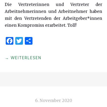
Die Vertreterinnen und Vertreter der
Arbeitnehmerinnen und Arbeitnehmer haben
mit den Vertretenden der Arbeitgeber*innen
einen Kompromiss erarbeitet. Toll!
F
T
S
a
w
h
c
it
ar
"LIEBE
→
WEITERLESEN
e
te
e
KINDER*INNEN"
b
r
o
o
k
6. November 2020