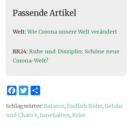
Passende Artikel
Welt:
Wie Corona unsere Welt verändert
BR24:
Ruhe und Disziplin: Schöne neue
Corona-Welt?
F
T
S
a
w
h
Schlagwörter:
Balance
,
Endlich Ruhe
,
Gefahr
c
it
ar
und Chance
,
Innehalten
,
Krise
e
te
e
b
r