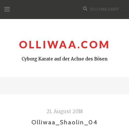
Zum
Suchen
Inhalt
nach:
OLLIWAA.COM
Cyborg Karate auf der Achse des Bösen
21. August 2018
Olliwaa_Shaolin_04