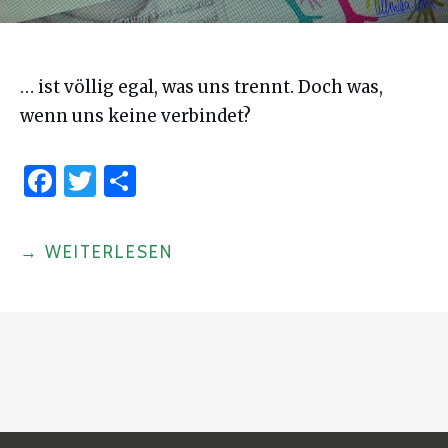
… ist völlig egal, was uns trennt. Doch was,
wenn uns keine verbindet?
F
T
S
a
w
h
c
it
ar
"SOLANGE
→
WEITERLESEN
e
te
e
UNS
b
r
DIE
o
MENSCHLICHKEIT
o
VERBINDET"
k