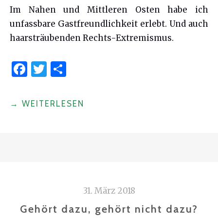
Im Nahen und Mittleren Osten habe ich
unfassbare Gastfreundlichkeit erlebt. Und auch
haarsträubenden Rechts-Extremismus.
F
T
S
a
w
h
c
it
ar
"«WIR
→
WEITERLESEN
e
te
e
LIEBEN
b
r
H.»
o
BITTERSÜSSE B
o
EGEGNUNGEN I
k
M M
ITTLEREN O
31. März 2018
STEN"
Gehört dazu, gehört nicht dazu?