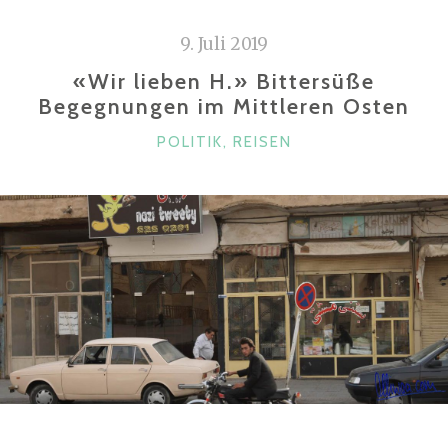
9. Juli 2019
«Wir lieben H.» Bittersüße
Begegnungen im Mittleren Osten
KATEGORIEN
POLITIK
,
REISEN