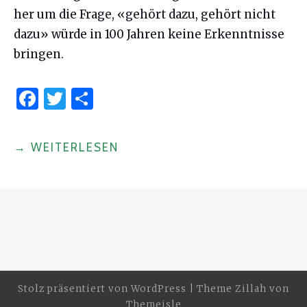
her um die Frage, «gehört dazu, gehört nicht
dazu» würde in 100 Jahren keine Erkenntnisse
bringen.
F
T
S
a
w
h
c
it
ar
"GEHÖRT
→
WEITERLESEN
e
te
e
DAZU,
b
r
GEHÖRT
o
NICHT
o
DAZU?"
k
Stolz präsentiert von
WordPress
|
Theme Zillah von
Themeisle