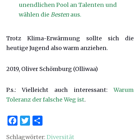
unendlichen Pool an Talenten und
wählen die
Besten
aus.
Trotz Klima-Erwärmung sollte sich die
heutige Jugend also warm anziehen.
2019, Oliver Schömburg (Olliwaa)
P.s.: Vielleicht auch interessant:
Warum
Toleranz der falsche Weg ist
.
F
T
S
a
w
h
Schlagwörter:
Diversität