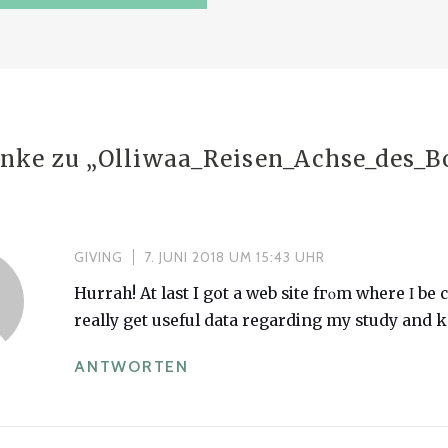
nke zu „
Olliwaa_Reisen_Achse_des_B
GIVING
7. JUNI 2018 UM 15:43 UHR
Hurrah! At last I got a web site fгⲟm where Ι be 
reallу get useful data regarding my ѕtudy and 
ANTWORTEN