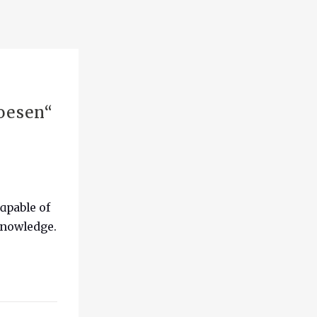
oesen
“
cɑpable of
knowledge.