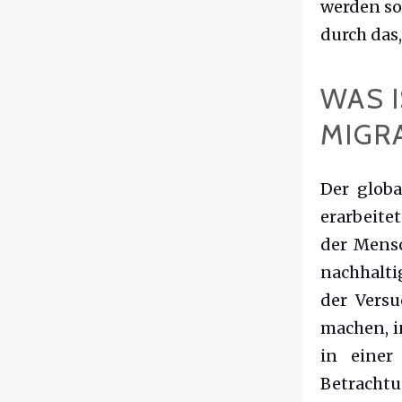
werden so
durch das,
WAS 
MIGR
Der globa
erarbeite
der Mensc
nachhalti
der Versu
machen, in
in einer
Betrachtu