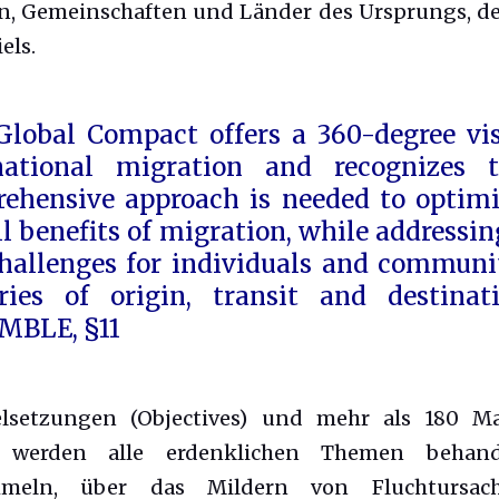
n, Gemeinschaften und Länder des Ursprungs, de
els.
Global Compact offers a 360-degree vis
rnational migration and recognizes
ehensive approach is needed to optimi
ll benefits of migration, while
addressin
hallenges for individuals and communit
ries of origin, transit
and destinat
MBLE, §11
elsetzungen (Objectives) und mehr als 180 
) werden alle erdenklichen Themen behan
mmeln, über das Mildern von Fluchtursac