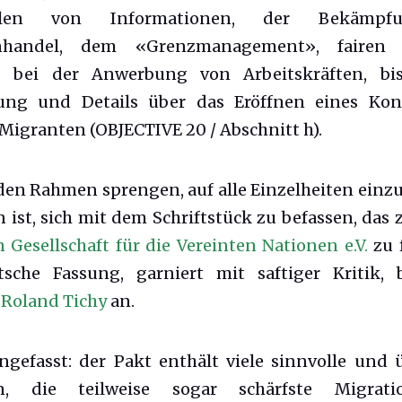
tellen von Informationen, der Bekämp
nhandel, dem «Grenzmanagement», fairen e
s bei der Anwerbung von Arbeitskräften, bi
ung und Details über das Eröffnen eines Kon
 Migranten (OBJECTIVE 20 / Abschnitt h).
den Rahmen sprengen, auf alle Einzelheiten einz
ist, sich mit dem Schriftstück zu befassen, das z
 Gesellschaft für die Vereinten Nationen e.V.
zu f
sche Fassung, garniert mit saftiger Kritik, 
t
Roland Tichy
an.
efasst: der Pakt enthält viele sinnvolle und ü
ven, die teilweise sogar schärfste Migrati