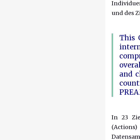
Individue
und des Zi
This 
inte
compr
overa
and c
count
PREA
In 23 Zi
(Actions
Datensa