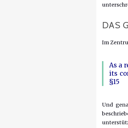
unterschr
DAS G
Im Zentru
As a 
its c
§15
Und genau
beschrieb
unterstü