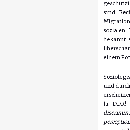
geschützt
sind
Rech
Migration
sozialen
bekannt s
überschau
einem Pot
Soziolog
und durch
erscheine
la DDR! 
discrimin
perceptio