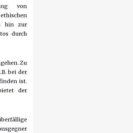
fung von
thischen
s hin zur
tos durch
ugehen. Zu
.B. bei der
inden ist.
bietet der
berfällige
onsgegner