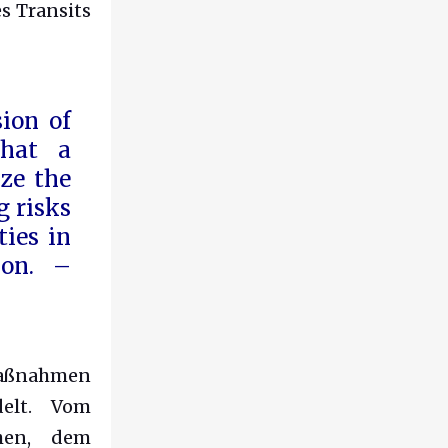
s Transits
ion of
 that
a
ze the
g risks
ies in
ion. –
Maßnahmen
delt. Vom
hen, dem