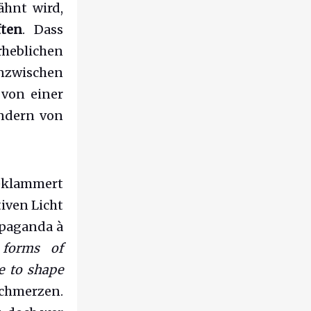
ähnt wird,
ten
. Dass
rheblichen
nzwischen
 von einer
ondern von
eklammert
iven Licht
opaganda à
 forms of
e to shape
chmerzen.