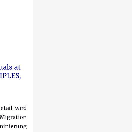
uals at
IPLES,
etail wird
 Migration
minierung