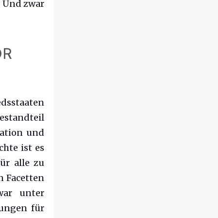
. Und zwar
OR
edsstaaten
estandteil
vation und
hte ist es
ür alle zu
en Facetten
war unter
rungen für