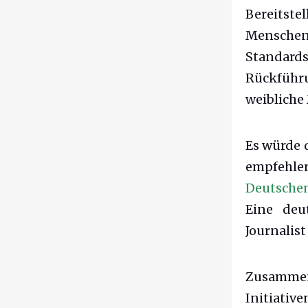
Bereits
Mensche
Standard
Rückführ
weibliche
Es würde 
empfehlen 
Deutschen
Eine deut
Journalis
Zusammeng
Initiati